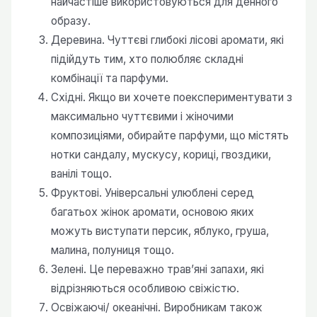
найчастіше використовуються для денного
образу.
Деревина. Чуттєві глибокі лісові аромати, які
підійдуть тим, хто полюбляє складні
комбінації та парфуми.
Східні. Якщо ви хочете поекспериментувати з
максимально чуттєвими і жіночими
композиціями, обирайте парфуми, що містять
нотки сандалу, мускусу, кориці, гвоздики,
ванілі тощо.
Фруктові. Універсальні улюблені серед
багатьох жінок аромати, основою яких
можуть виступати персик, яблуко, груша,
малина, полуниця тощо.
Зелені. Це переважно трав’яні запахи, які
відрізняються особливою свіжістю.
Освіжаючі/ океанічні. Виробникам також