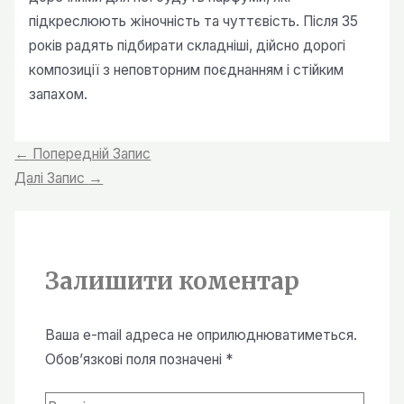
підкреслюють жіночність та чуттєвість. Після 35
років радять підбирати складніші, дійсно дорогі
композиції з неповторним поєднанням і стійким
запахом.
Навігація
←
Попередній Запис
записів
Далі Запис
→
Залишити коментар
Ваша e-mail адреса не оприлюднюватиметься.
Обов’язкові поля позначені
*
Введіть