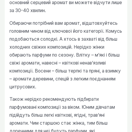
основний серцевий аромат ви можете відчути лише
за 30-40 хвилин.
Обираючи потрібний вам аромат, відштовхуйтесь
головним чином від ключової його категорії. Комусь
подобаються солодкі. А хтось в захваті від більш
холодних свіжих композицій. Нерідко жінки
обирають парфуми по сезону. Влітку – м’які і більш
свіжі аромати, навесні – квіткові ненав’язливі
композиції. Восени – більш терпкі та пряні, а взимку
– аромати деревини, спецій з легким поєднанням
цитрусових.
Також нерідко рекомендують підбирати
парфумовані композиції за віком. Юним дівчатам
підійдуть більш легкі квіткові, ягідні, трав’яні
аромати. Чим старшою стає жінка, тим більш
доречними для неї будуть парфуми, які