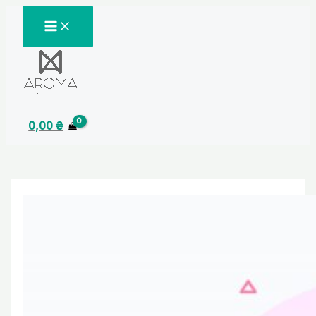
Перейти
MAIN
MENU
до
вмісту
0,00
₴