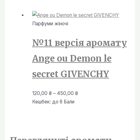
від
120,00 ₴
до
Парфуми жiночi
450,00 ₴
№11 версія аромату
Ange ou Demon le
secret GIVENCHY
Діапазон
120,00
₴
–
450,00
₴
цін:
Кешбек:
до 6 Бали
від
120,00 ₴
до
450,00 ₴