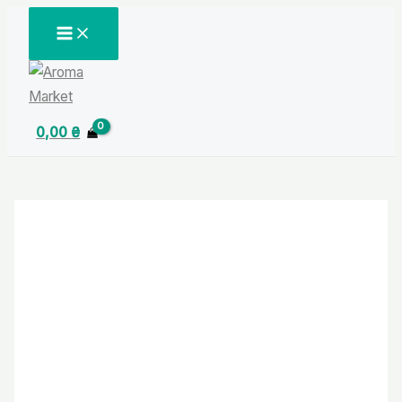
Перейти
MAIN
MENU
до
вмісту
0,00
₴