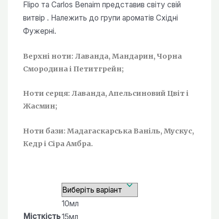
до
Flipo та Carlos Benaim представив світу свій
450,00 ₴
витвір . Належить до групи ароматів Східні
Фужерні.
Верхні ноти: Лаванда, Мандарин, Чорна
Смородина і Петитгрейн;
Ноти серця: Лаванда, Апельсиновий Цвіт і
Жасмин;
Ноти бази: Мадагаскарська Ваніль, Мускус,
Кедр і Сіра Амбра.
10мл
Місткість
15мл