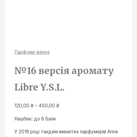
Парфуми жiночi
№16 версія аромату
Libre Y.S.L.
Діапазон
120,00
₴
–
450,00
₴
цін:
Кешбек:
до 6 Бали
від
120,00 ₴
У 2019 році тандем іменитих парфумерів Anne