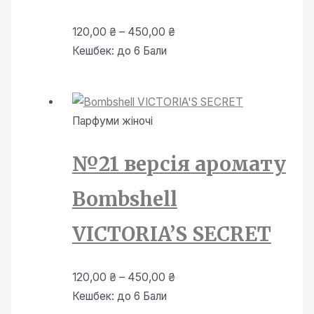
Діапазон
120,00
₴
–
450,00
₴
цін:
Кешбек:
до 6 Бали
від
120,00 ₴
до
Парфуми жiночi
450,00 ₴
№21 версія аромату
Bombshell
VICTORIA’S SECRET
Діапазон
120,00
₴
–
450,00
₴
цін:
Кешбек:
до 6 Бали