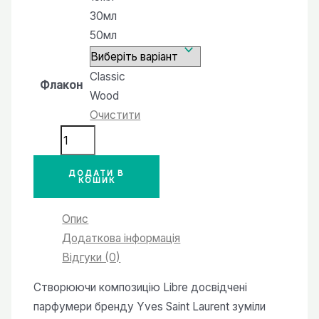
30мл
50мл
Classic
Флакон
Wood
Очистити
№16
версія
аромату
ДОДАТИ В
КОШИК
Libre
Y.S.L.
Опис
кількість
Додаткова інформація
Відгуки (0)
Створюючи композицію Libre досвідчені
парфумери бренду Yves Saint Laurent зуміли