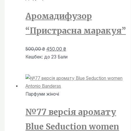
Аромадифузор
“Пристрасна маракуя”
Оригінальна
Поточна
500,00
₴
450,00
₴
ціна:
ціна:
Кешбек:
до 23 Бали
500,00 ₴.
450,00 ₴.
Парфуми жiночi
№77 версія аромату
Blue Seduction women