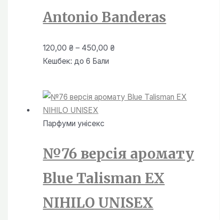
Antonio Banderas
Діапазон
120,00
₴
–
450,00
₴
цін:
Кешбек:
до 6 Бали
від
120,00 ₴
до
450,00 ₴
Парфуми унiсекс
№76 версія аромату
Blue Talisman EX
NIHILO UNISEX