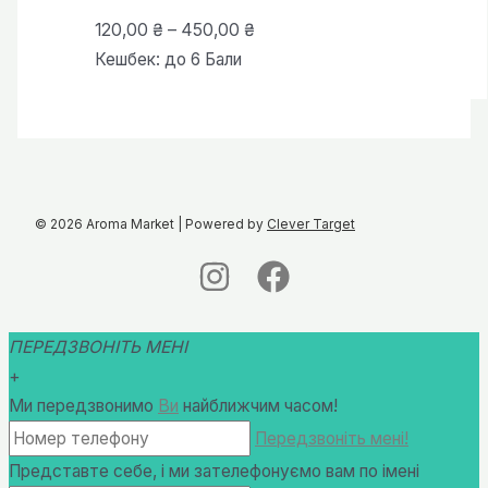
Діапазон
120,00
₴
–
450,00
₴
цін:
Кешбек:
до 6 Бали
від
120,00 ₴
до
450,00 ₴
© 2026 Aroma Market | Powered by
Clever Target
ПЕРЕДЗВОНІТЬ МЕНІ
+
Ми передзвонимо
Ви
найближчим часом!
Передзвоніть мені!
Представте себе, і ми зателефонуємо вам по імені