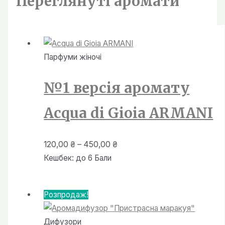
Переглянутi аромати
Парфуми жiночi
№1 версія аромату
Acqua di Gioia ARMANI
Діапазон
120,00
₴
–
450,00
₴
цін:
Кешбек:
до 6 Бали
від
120,00 ₴
Розпродаж!
до
450,00 ₴
Дифузори