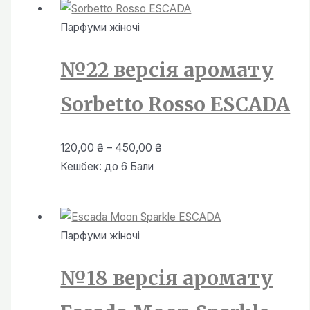
Парфуми жiночi
№22 версія аромату
Sorbetto Rosso ESCADA
Діапазон
120,00
₴
–
450,00
₴
цін:
Кешбек:
до 6 Бали
від
120,00 ₴
до
Парфуми жiночi
450,00 ₴
№18 версія аромату