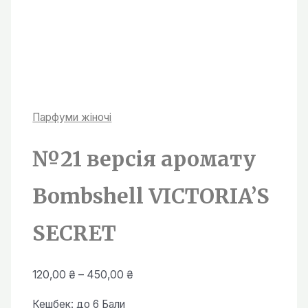
Парфуми жiночi
№21 версія аромату
Bombshell VICTORIA’S
SECRET
Діапазон
120,00
₴
–
450,00
₴
цін:
Кешбек:
до 6 Бали