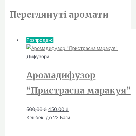
до
450,00 ₴
Переглянутi аромати
Розпродаж!
Дифузори
Аромадифузор
“Пристрасна маракуя”
Оригінальна
Поточна
500,00
₴
450,00
₴
ціна:
ціна:
Кешбек:
до 23 Бали
500,00 ₴.
450,00 ₴.