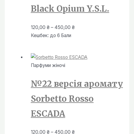
Black Opium Y.S.L.
Діапазон
120,00
₴
–
450,00
₴
цін:
Кешбек:
до 6 Бали
від
120,00 ₴
до
Парфуми жiночi
450,00 ₴
№22 версія аромату
Sorbetto Rosso
ESCADA
Діапазон
120,00
₴
–
450,00
₴