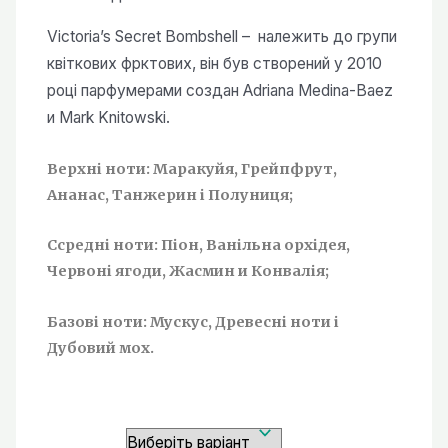
від
120,00 ₴
Victoria’s Secret Bombshell – належить до групи
до
квіткових фрктових, він був створений у 2010
450,00 ₴
році парфумерами создан Adriana Medina-Baez
и Mark Knitowski.
Верхні ноти: Маракуйя, Грейпфрут,
Ананас, Танжерин і Полуниця;
Ссредні ноти: Піон, Ванільна орхідея,
Червоні ягоди, Жасмин и Конвалія;
Базові ноти: Мускус, Древесні ноти і
Дубовий мох.