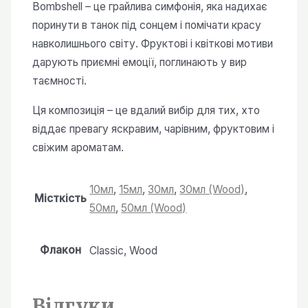
Bombshell – це грайлива симфонія, яка надихає
поринути в танок під сонцем і помічати красу
навколишнього світу. Фруктові і квіткові мотиви
дарують приємні емоції, поглинають у вир
таємності.
Ця композиція – це вдалий вибір для тих, хто
віддає превагу яскравим, чарівним, фруктовим і
свіжим ароматам.
10мл
,
15мл
,
30мл
,
30мл (Wood)
,
Місткість
50мл
,
50мл (Wood)
Флакон
Classic, Wood
Відгуки