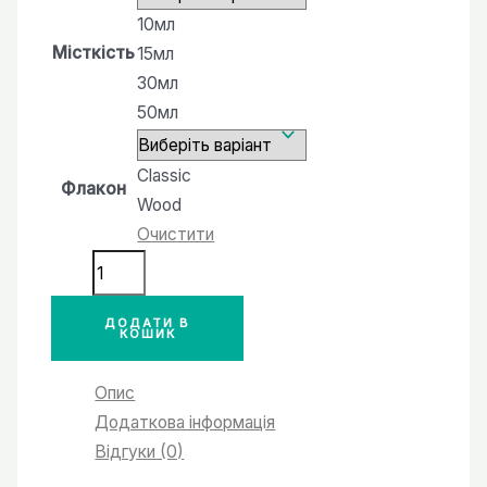
10мл
Місткість
15мл
30мл
50мл
Classic
Флакон
Wood
Очистити
№21
версія
аромату
ДОДАТИ В
КОШИК
Bombshell
VICTORIA'S
Опис
SECRET
Додаткова інформація
кількість
Відгуки (0)