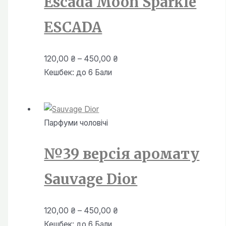
Escada Moon Sparkle
ESCADA
Діапазон
120,00
₴
–
450,00
₴
цін:
Кешбек:
до 6 Бали
від
120,00 ₴
до
Парфуми чоловiчi
450,00 ₴
№39 версія аромату
Sauvage Dior
Діапазон
120,00
₴
–
450,00
₴
цін:
Кешбек:
до 6 Бали