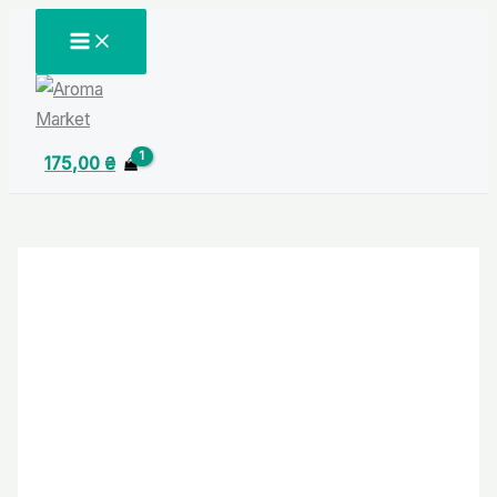
Перейти
MAIN
MENU
до
вмісту
175,00
₴