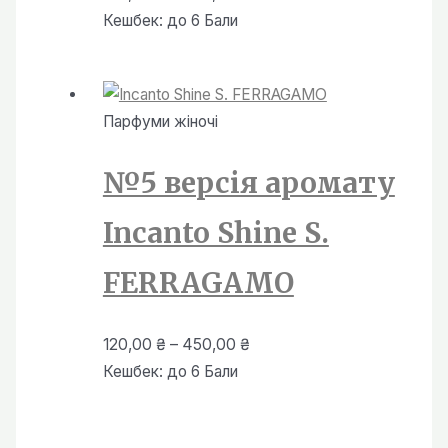
цін:
Кешбек:
до 6 Бали
від
120,00 ₴
до
Парфуми жiночi
450,00 ₴
№5 версія аромату
Incanto Shine S.
FERRAGAMO
Діапазон
120,00
₴
–
450,00
₴
цін:
Кешбек:
до 6 Бали
від
120,00 ₴