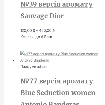
№39 версія аромату
Sauvage Dior
Діапазон
120,00
₴
–
450,00
₴
цін:
Кешбек:
до 6 Бали
від
120,00 ₴
до
450,00 ₴
Парфуми жiночi
№77 версія аромату
Blue Seduction women
Antonio Banderas