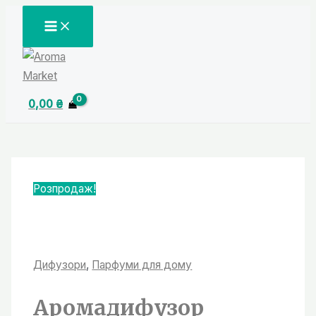
Перейти
MAIN
MENU
до
вмісту
0,00
₴
Розпродаж!
Дифузори
,
Парфуми для дому
Аромадифузор