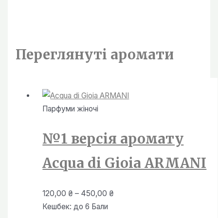
Переглянутi аромати
Парфуми жiночi
№1 версія аромату
Acqua di Gioia ARMANI
Діапазон
120,00
₴
–
450,00
₴
цін:
Кешбек:
до 6 Бали