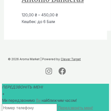
Діапазон
120,00
₴
–
450,00
₴
цін:
Кешбек:
до 6 Бали
від
120,00 ₴
до
450,00 ₴
© 2026 Aroma Market | Powered by
Clever Target
ПЕРЕДЗВОНІТЬ МЕНІ
+
Ми передзвонимо
Ви
найближчим часом!
Передзвоніть мені!