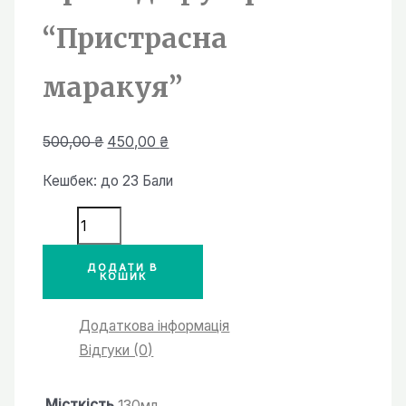
“Пристрасна
маракуя”
Оригінальна
Поточна
500,00
₴
450,00
₴
ціна:
ціна:
Кешбек:
до 23 Бали
500,00 ₴.
450,00 ₴.
Аромадифузор
"Пристрасна
маракуя"
ДОДАТИ В
КОШИК
кількість
Додаткова інформація
Відгуки (0)
Місткість
130мл