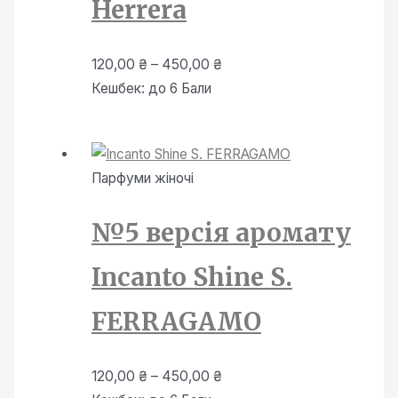
Herrera
Діапазон
120,00
₴
–
450,00
₴
цін:
Кешбек:
до 6 Бали
від
120,00 ₴
до
Парфуми жiночi
450,00 ₴
№5 версія аромату
Incanto Shine S.
FERRAGAMO
Діапазон
120,00
₴
–
450,00
₴