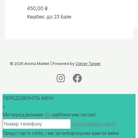
450,00
₴
Кешбек:
до 23 Бали
© 2026 Aroma Market | Powered by
Clever Target
ПЕРЕДЗВОНІТЬ МЕНІ
+
Ми передзвонимо
Ви
найближчим часом!
Передзвоніть мені!
Представте себе, і ми зателефонуємо вам по імені