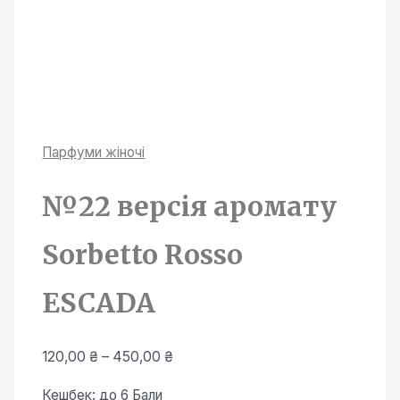
Парфуми жiночi
№22 версія аромату
Sorbetto Rosso
ESCADA
Діапазон
120,00
₴
–
450,00
₴
цін:
Кешбек:
до 6 Бали