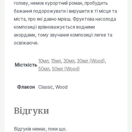
голову, немов курортний роман, пробудить
бажання подорожувати і вирушити в ті місця та
міста, про які давно мрієш. Фруктова насолода
композиції врівноважується водними
акордами, тому звучання композиції легке та
освіжаюче.
10мл
,
15мл
,
30мл
,
30мл (Wood)
,
Місткість
50мл
,
50мл (Wood)
Флакон
Classic, Wood
Відгуки
Відгуків немає, поки що.