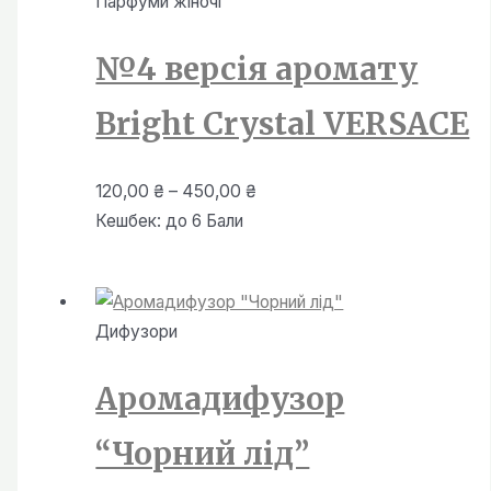
Парфуми жiночi
450,00 ₴
№4 версія аромату
Bright Crystal VERSACE
Діапазон
120,00
₴
–
450,00
₴
цін:
Кешбек:
до 6 Бали
від
120,00 ₴
до
Дифузори
450,00 ₴
Аромадифузор
“Чорний лід”