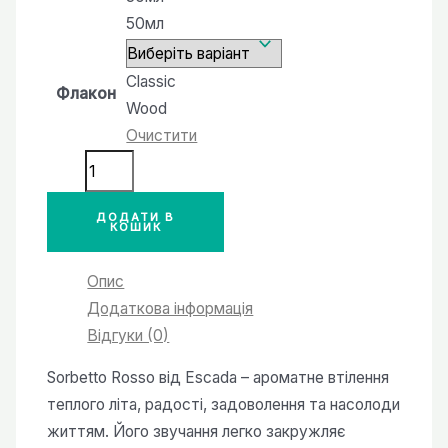
50мл
Classic
Флакон
Wood
Очистити
№22
версія
аромату
ДОДАТИ В
КОШИК
Sorbetto
Rosso
Опис
ESCADA
Додаткова інформація
кількість
Відгуки (0)
Sorbetto Rosso від Escada – ароматне втілення
теплого літа, радості, задоволення та насолоди
життям. Його звучання легко закружляє