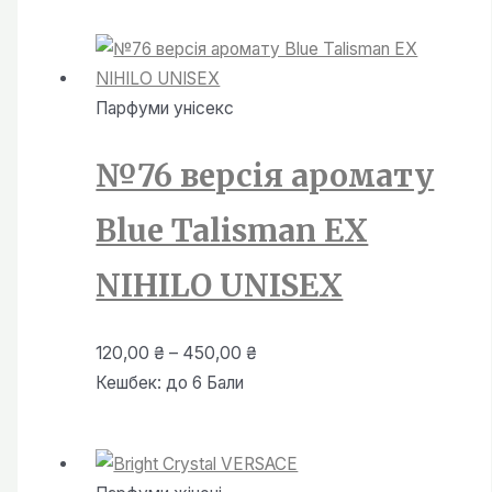
120,00 ₴
до
450,00 ₴
Парфуми унiсекс
№76 версія аромату
Blue Talisman EX
NIHILO UNISEX
Діапазон
120,00
₴
–
450,00
₴
цін:
Кешбек:
до 6 Бали
від
120,00 ₴
до