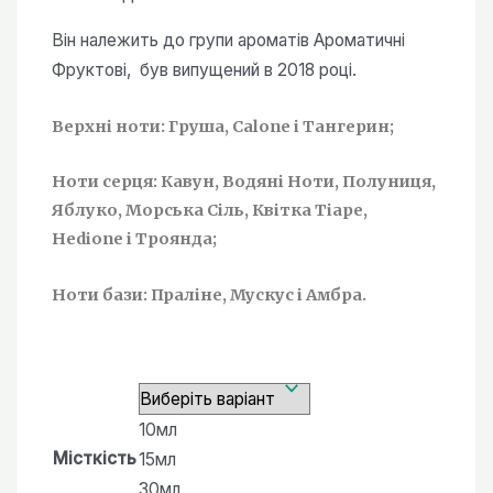
від
120,00 ₴
Він належить до групи ароматів Ароматичні
до
Фруктові, був випущений в 2018 році.
450,00 ₴
Верхні ноти: Груша, Calone і Тангерин;
Ноти серця: Кавун, Водяні Ноти, Полуниця,
Яблуко, Морська Сіль, Квітка Тіаре,
Hedione і Троянда;
Ноти бази: Праліне, Мускус і Амбра.
10мл
Місткість
15мл
30мл