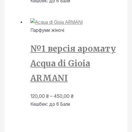
цін:
Кешбек:
до 6 Бали
від
120,00 ₴
до
Парфуми жiночi
450,00 ₴
№1 версія аромату
Acqua di Gioia
ARMANI
Діапазон
120,00
₴
–
450,00
₴
цін:
Кешбек:
до 6 Бали
від
120,00 ₴
до