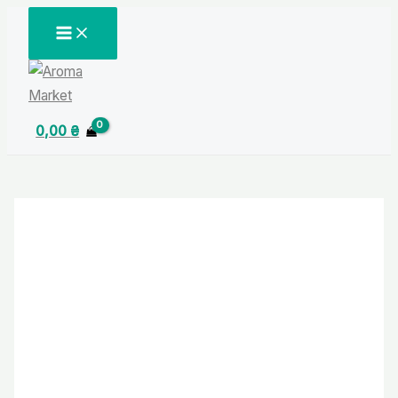
Перейти
MAIN
MENU
до
вмісту
0,00
₴