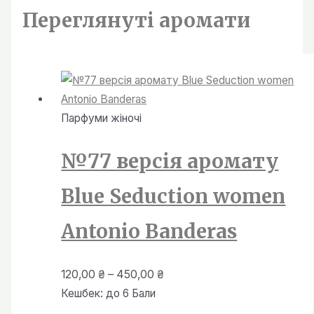
450,00 ₴
Переглянутi аромати
Парфуми жiночi
№77 версія аромату
Blue Seduction women
Antonio Banderas
Діапазон
120,00
₴
–
450,00
₴
цін:
Кешбек:
до 6 Бали
від