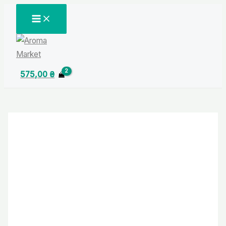
Перейти
MAIN
MENU
до
вмісту
575,00
₴