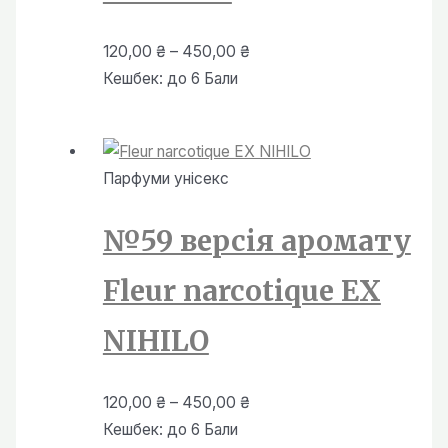
Діапазон
120,00
₴
–
450,00
₴
цін:
Кешбек:
до 6 Бали
від
120,00 ₴
до
Парфуми унiсекс
450,00 ₴
№59 версія аромату
Fleur narcotique EX
NIHILO
Діапазон
120,00
₴
–
450,00
₴
цін:
Кешбек:
до 6 Бали