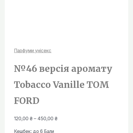
Парфуми унiсекс
№46 версія аромату
Tobacco Vanille TOM
FORD
Діапазон
120,00
₴
–
450,00
₴
цін:
Кешбек:
до 6 Бали