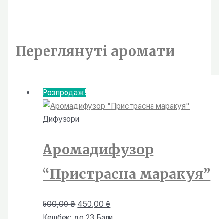
від
120,00 ₴
до
450,00 ₴
Переглянутi аромати
Розпродаж!
Дифузори
Аромадифузор
“Пристрасна маракуя”
Оригінальна
Поточна
500,00
₴
450,00
₴
ціна:
ціна:
Кешбек:
до 23 Бали