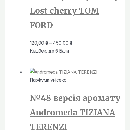
Lost cherry TOM
FORD
Діапазон
120,00
₴
–
450,00
₴
цін:
Кешбек:
до 6 Бали
від
120,00 ₴
до
Парфуми унiсекс
450,00 ₴
№48 версія аромату
Andromeda TIZIANA
TERENZI