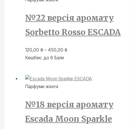
450,00 ₴
№22 версія аромату
Sorbetto Rosso ESCADA
Діапазон
120,00
₴
–
450,00
₴
цін:
Кешбек:
до 6 Бали
від
120,00 ₴
до
Парфуми жiночi
450,00 ₴
№18 версія аромату
Escada Moon Sparkle