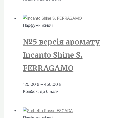
500,00 ₴.
450,00 ₴.
Парфуми жiночi
№5 версія аромату
Incanto Shine S.
FERRAGAMO
Діапазон
120,00
₴
–
450,00
₴
цін:
Кешбек:
до 6 Бали
від
120,00 ₴
до
Парфуми жiночi