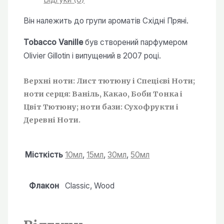
кількість
Він належить до групи ароматів Східні Пряні.
Tobacco Vanille
був створений парфумером
Olivier Gillotin і випущений в 2007 році.
Верхні ноти: Лист тютюну і Спецієві Ноти;
ноти серця: Ваніль, Какао, Боби Тонка і
Цвіт Тютюну; ноти бази: Сухофрукти і
Деревні Ноти.
Місткість
10мл
,
15мл
,
30мл
,
50мл
Флакон
Classic, Wood