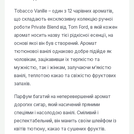
від
120,00 ₴
Tobacco Vanille – один з 12 чарівних ароматів,
до
що складають ексклюзивну колекцію ручної
450,00 ₴
роботи Private Blend від Tom Ford, в якій кожен
аромат носить назву тієї рідкісної есенції, на
основі якої він був створений. Аромат
тютюнової ванілі однаково добре підійде як
чоловікам, зацікавивши їх терпкістю та
мужністю, так і жінкам, залучаючи м’якістю
ванілі, теплотою какао та свіжістю фруктових
запахів.
Парфум багатий на неперевершений аромат
дорогих сигар, який насичений пряними
спеціями і насолодою ванілі. Сміливий і
респектабельний, він манить своїм шлейфом із
квітів тютюну, какао та сушених фруктів.