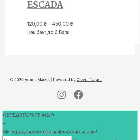
ESCADA
Діапазон
120,00
₴
–
450,00
₴
цін:
Кешбек:
до 6 Бали
від
120,00 ₴
до
450,00 ₴
© 2026 Aroma Market | Powered by
Clever Target
ПЕРЕДЗВОНІТЬ МЕНІ
+
Ми передзвонимо
Ви
найближчим часом!