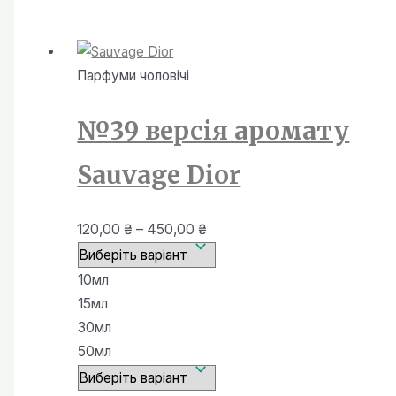
Парфуми чоловiчi
№39 версія аромату
Sauvage Dior
Діапазон
120,00
₴
–
450,00
₴
цін:
від
10мл
120,00 ₴
15мл
до
30мл
450,00 ₴
50мл