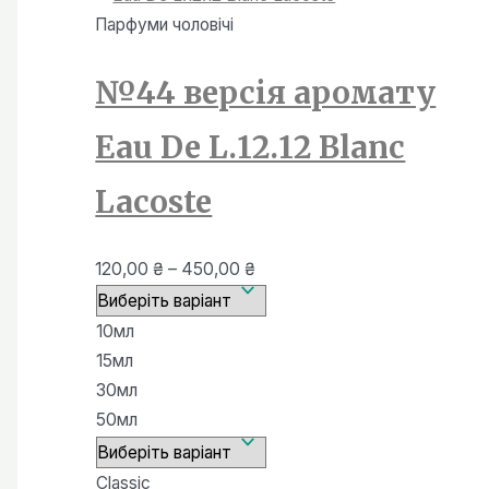
Парфуми чоловiчi
№44 версія аромату
Eau De L.12.12 Blanc
Lacoste
Діапазон
120,00
₴
–
450,00
₴
цін:
від
10мл
120,00 ₴
15мл
до
30мл
450,00 ₴
50мл
Classic