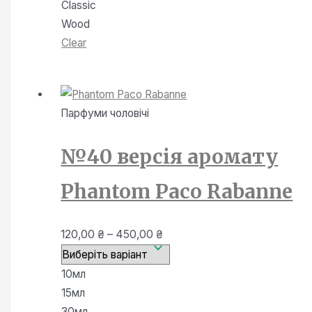
Classic
Wood
Clear
Парфуми чоловiчi
№40 версія аромату
Phantom Paco Rabanne
Діапазон
120,00
₴
–
450,00
₴
цін:
від
10мл
120,00 ₴
15мл
до
30мл