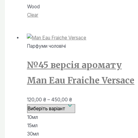
Wood
Clear
Парфуми чоловiчi
№45 версія аромату
Man Eau Fraiche Versace
Діапазон
120,00
₴
–
450,00
₴
цін:
від
10мл
120,00 ₴
15мл
до
30мл