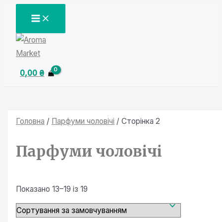
Перейти
MAIN
MENU
до
вмісту
0,00
₴
Головна
/
Парфуми чоловiчi
/ Сторінка 2
Парфуми чоловiчi
Показано 13–19 із 19