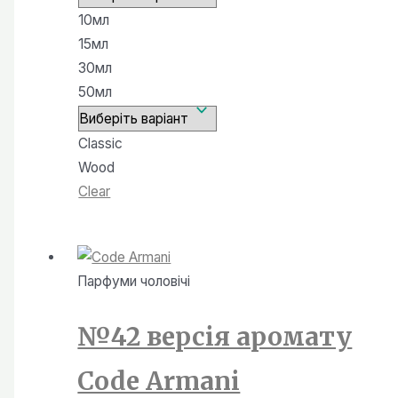
від
10мл
120,00 ₴
15мл
до
30мл
450,00 ₴
50мл
Classic
Wood
Clear
Парфуми чоловiчi
№42 версія аромату
Code Armani