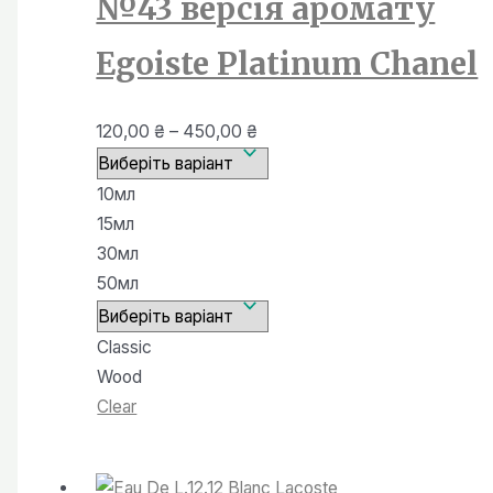
№43 версія аромату
Egoiste Platinum Chanel
Діапазон
120,00
₴
–
450,00
₴
цін:
від
10мл
120,00 ₴
15мл
до
30мл
450,00 ₴
50мл
Classic
Wood
Clear