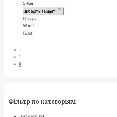
450,00 ₴
50мл
Classic
Wood
Clear
←
1
2
Фiльтр по категорiям
2
Дифузори
21