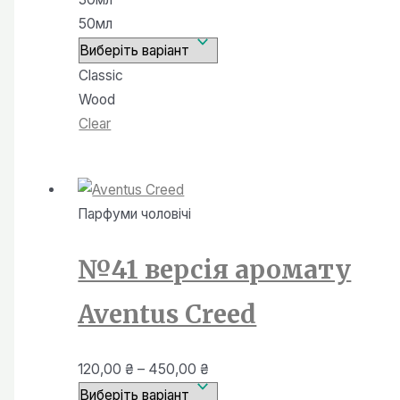
450,00 ₴
50мл
Classic
Wood
Clear
Парфуми чоловiчi
№41 версія аромату
Aventus Creed
Діапазон
120,00
₴
–
450,00
₴
цін: