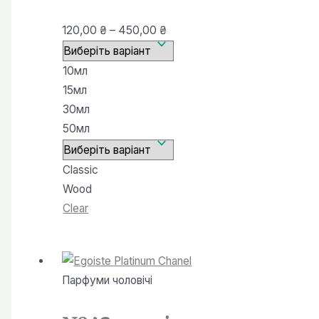
Діапазон
120,00
₴
–
450,00
₴
цін:
від
10мл
120,00 ₴
15мл
до
30мл
450,00 ₴
50мл
Classic
Wood
Clear
Парфуми чоловiчi