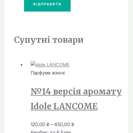
Супутні товари
Парфуми жiночi
№14 версія аромату
Idole LANCOME
Діапазон
120,00
₴
–
450,00
₴
цін:
Кешбек:
до 6 Бали