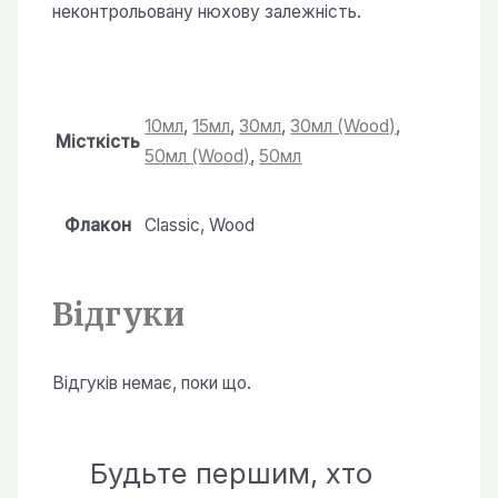
неконтрольовану нюхову залежність.
10мл
,
15мл
,
30мл
,
30мл (Wood)
,
Місткість
50мл (Wood)
,
50мл
Флакон
Classic, Wood
Відгуки
Відгуків немає, поки що.
Будьте першим, хто