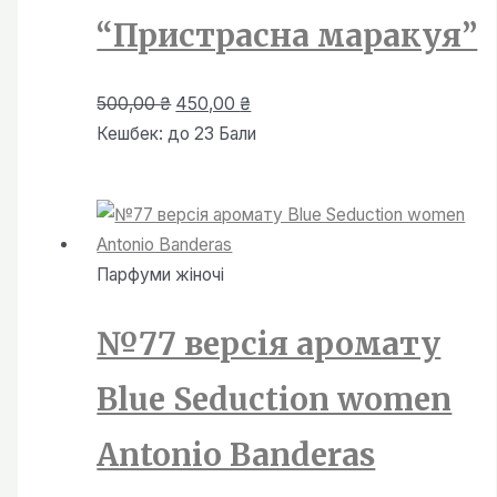
“Пристрасна маракуя”
Оригінальна
Поточна
500,00
₴
450,00
₴
ціна:
ціна:
Кешбек:
до 23 Бали
500,00 ₴.
450,00 ₴.
Парфуми жiночi
№77 версія аромату
Blue Seduction women
Antonio Banderas