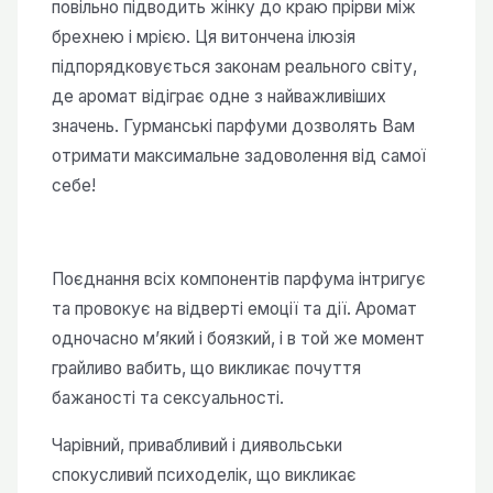
повільно підводить жінку до краю прірви між
кількість
брехнею і мрією. Ця витончена ілюзія
підпорядковується законам реального світу,
де аромат відіграє одне з найважливіших
значень. Гурманські парфуми дозволять Вам
отримати максимальне задоволення від самої
себе!
Поєднання всіх компонентів парфума інтригує
та провокує на відверті емоції та дії. Аромат
одночасно м’який і боязкий, і в той же момент
грайливо вабить, що викликає почуття
бажаності та сексуальності.
Чарівний, привабливий і диявольськи
спокусливий психоделік, що викликає