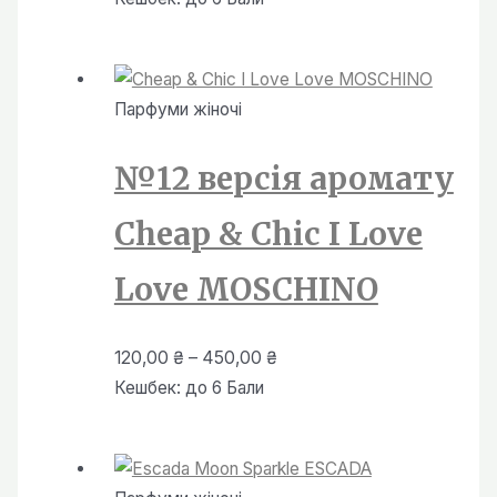
від
120,00 ₴
до
Парфуми жiночi
450,00 ₴
№12 версія аромату
Cheap & Chic I Love
Love MOSCHINO
Діапазон
120,00
₴
–
450,00
₴
цін:
Кешбек:
до 6 Бали
від
120,00 ₴
до