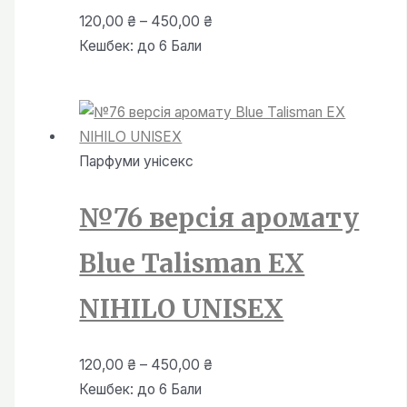
Діапазон
120,00
₴
–
450,00
₴
цін:
Кешбек:
до 6 Бали
від
120,00 ₴
до
450,00 ₴
Парфуми унiсекс
№76 версія аромату
Blue Talisman EX
NIHILO UNISEX
Діапазон
120,00
₴
–
450,00
₴
цін:
Кешбек:
до 6 Бали