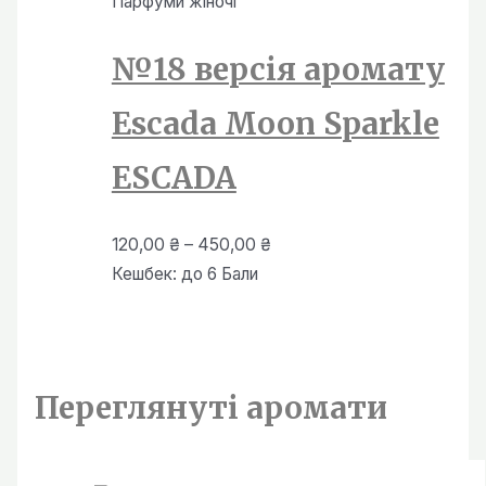
Парфуми жiночi
450,00 ₴
№18 версія аромату
Escada Moon Sparkle
ESCADA
Діапазон
120,00
₴
–
450,00
₴
цін:
Кешбек:
до 6 Бали
від
120,00 ₴
до
450,00 ₴
Переглянутi аромати