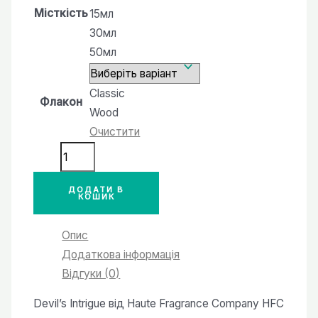
Місткість
15мл
30мл
50мл
Classic
Флакон
Wood
Очистити
№10
версія
аромату
ДОДАТИ В
КОШИК
Devil's
Intrigue
Опис
Haute
Додаткова інформація
Fragrance
Відгуки (0)
Company
Devil’s Intrigue від Haute Fragrance Company HFC
HFC