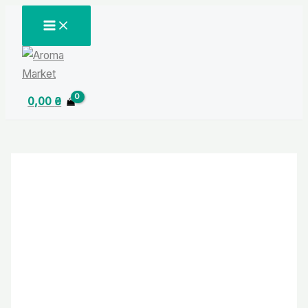
Перейти
MAIN
MENU
до
вмісту
0,00
₴