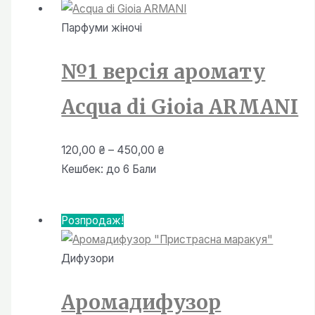
Парфуми жiночi
№1 версія аромату
Acqua di Gioia ARMANI
Діапазон
120,00
₴
–
450,00
₴
цін:
Кешбек:
до 6 Бали
від
120,00 ₴
Розпродаж!
до
450,00 ₴
Дифузори
Аромадифузор