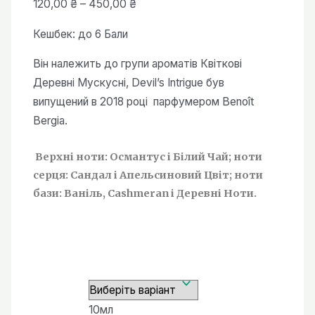
Діапазон
120,00
₴
–
450,00
₴
цін:
Кешбек:
до 6 Бали
від
120,00 ₴
Він належить до групи ароматів Квіткові
до
Деревні Мускусні, Devil’s Intrigue був
450,00 ₴
випущений в 2018 році парфумером Benoît
Bergia.
Верхні ноти: Османтус і Білий Чай; ноти
серця: Сандал і Апельсиновий Цвіт; ноти
бази: Ваніль, Cashmeran і Деревні Ноти.
10мл