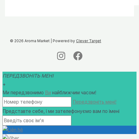
від
120,00 ₴
до
450,00 ₴
© 2026 Aroma Market | Powered by
Clever Target
ПЕРЕДЗВОНІТЬ МЕНІ
+
Ми передзвонимо
Ви
найближчим часом!
Передзвоніть мені!
Представте себе, і ми зателефонуємо вам по імені